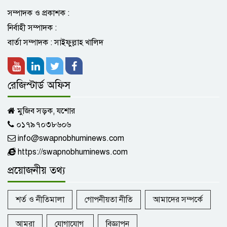
ফেব্রুয়ারির নির্বাচনের পরই পদ ছাড়তে চান
রাষ্ট্রপতি সাহাবুদ্দিন
সম্পাদক ও প্রকাশক :
নির্বাহী সম্পাদক :
বার্তা সম্পাদক : সাইফুল্লাহ খালিদ
মনিরামপুরে কৃষক দম্পতিকে রক্তাক্ত করে দুর্ধর্ষ
ডাকাতি
রেজিস্টার্ড অফিস
যশোর সদরে সাড়ে ৪ শ" ক্ষুদ্র ও প্রান্তিক
মুজিব সড়ক, যশোর
কৃষকদের মাঝে বিনামূল্যে সার এবং বীজ
০১৭৯৭০৩৮৬০৬
বিতরণ
info@swapnobhuminews.com
https://swapnobhuminews.com
মুন্সি নাজমুলের সৌজন্যে আত্ম কর্মসংস্থান
সৃষ্টির লক্ষ্যে ইঞ্জিন চালিত ভ্যান প্রদান
প্রয়োজনীয় তথ্য
শর্ত ও নীতিমালা
গোপনীয়তা নীতি
আমাদের সম্পর্কে
সাবেক কাউন্সিলর ও বিএনপি নেতা নুরউন নবীর
৪র্থ মৃত্যুবার্ষিকী পালিত
আমরা
যোগাযোগ
বিজ্ঞাপন