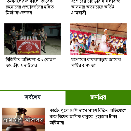
'তফসিলের প্রাক্কালে' তারেক
যশোরের চাঁচড়ার মামলাবাজ
রহমানের প্রত্যাবর্তনের ইঙ্গিত
আসমার অত্যাচারে অতিষ্ট
মির্জা ফখরুলের
গ্রামবাসী
বিজিবি’র অভিযান: ৩০ বোতল
যশোরের বাঘারপাড়ায় জাকের
ভারতীয় মদ উদ্ধার
পার্টির জনসভা
সর্বশেষ
জনপ্রিয়
কাঠেরপুলে বেশি দামে মাংশ বিক্রির অভিযোগে
রাজ বিফের মালিক বাবুকে ৫হাজার টাকা
জরিমানা