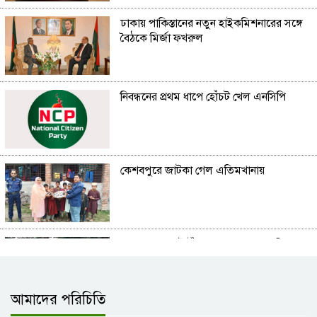
ঢাকায় পাকিস্তানের নতুন হাইকমিশনারের সঙ্গে
বৈঠকে মির্জা ফখরুল
নিবন্ধনের প্রথম ধাপে হোঁচট খেল এনসিপি
কেশবপুরে জাটকা গেল এতিমখানায়
যশোরে ৩০ ফুট উঁচু খেজুর গাছ থেকে বিড়াল
উদ্ধার করল ফায়ার সার্ভিস
আমাদের পরিচিতি