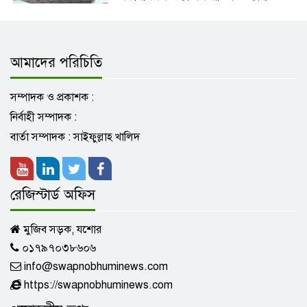
ভাতার দাবিতে যশোরে ইন্টার্ন চিকিৎসকদের
বিক্ষোভ
আমাদের পরিচিতি
গোপালগঞ্জে এবার ইউএনওর গাড়ি বহরে
হামলা
সম্পাদক ও প্রকাশক :
নির্বাহী সম্পাদক :
যশোরে মাদকদ্রব্য নিয়ন্ত্রণ অধিদপ্তর অভিযানে
বার্তা সম্পাদক : সাইফুল্লাহ খালিদ
৪৫ পিচ ইয়াবাসহ আটক -২
রেজিস্টার্ড অফিস
মার্কিন নাগরিকদের দ্রুত সৌদি ছাড়ার নির্দেশ
মুজিব সড়ক, যশোর
০১৭৯৭০৩৮৬০৬
info@swapnobhuminews.com
শহীদ সাংবাদিক শামছুর রহমান কেবল’র
হত্যা বার্ষিকীতে আলোচনা ও দোয়া মাহফিল
https://swapnobhuminews.com