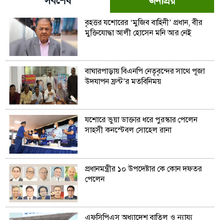
সর্বশেষ
জনপ্রিয়
বৃহত্তর যশোরের ‘মুজিব বাহিনী’ প্রধান, বীর
মুক্তিযোদ্ধা আলী হোসেন মনি আর নেই
বাঘারপাড়ায় বিএনপি নেতৃবৃন্দের সাথে পূজা
উদযাপন ফ্রন্ট’র মতবিনিময়
যশোরে ভুয়া ডাক্তার ধরে পুরস্কার পেলেন
সাহসী কনস্টেবল সোহেল রানা
প্রধানমন্ত্রীর ১০ উপদেষ্টার কে কোন দফতর
পেলেন
এফসিপিএস অধ্যাদেশ বাতিল ও ন্যায্য