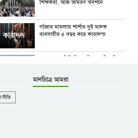
শিক্ষকরা, আজ আমরণ অনশনে
গাঁজার মামলায় শার্শার দুই মাদক
ব্যবসায়ীর ৫ বছর করে কারাদন্ড
বেনাপোলে বিজিবির অভিযানে বিদেশি
মদ ভারতীয় গাঁজা ফেনসিডিল ও
কসমেটিক্স সামগ্রী আটক
মানচিত্রে আমরা
যশোরে যৌতুক দাবির অভিযোগ স্ত্রী,
শ্বশুর ও শাশুড়ির বিরুদ্ধে আদালতে দুই
 নীতি
মামলা
বিএনপি নেতা জনি’র পদ পূণর্বহাল ও
মুক্তির দাবিতে অভয়নগরে সংবাদ
সম্মেলন