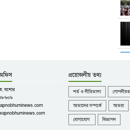
ড অফিস
প্রয়োজনীয় তথ্য
ক, যশোর
শর্ত ও নীতিমালা
গোপনীয়তা
৩৮৬০৬
apnobhuminews.com
আমাদের সম্পর্কে
আমরা
/swapnobhuminews.com
যোগাযোগ
বিজ্ঞাপন