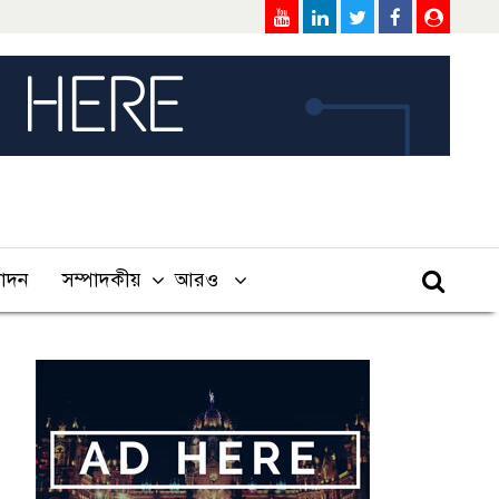
োদন
সম্পাদকীয়
আরও