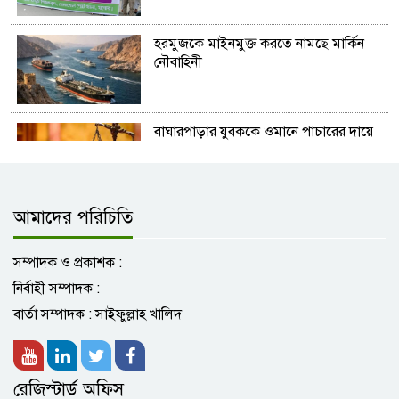
হরমুজকে মাইনমুক্ত করতে নামছে মার্কিন
নৌবাহিনী
বাঘারপাড়ার যুবককে ওমানে পাচারের দায়ে
স্বামী-স্ত্রীর ৫ বছর করে কারাদন্ড
আমাদের পরিচিতি
দলের সব কমিটি ভেঙে দিলো তৃণমূল
কংগ্রেস
সম্পাদক ও প্রকাশক :
নির্বাহী সম্পাদক :
বেনাপোলে বিজিবির অভিযানে ৬৬ লক্ষ ৭৩
বার্তা সম্পাদক : সাইফুল্লাহ খালিদ
হাজার টাকা মুল্যের মাদকদ্রব্য ও
চোরাচালান পণ্য আটক
রেজিস্টার্ড অফিস
ঐতিহাসিক ১৬ জুন কালো দিবস উপলক্ষে