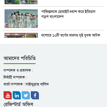
পাকিস্তানকে হোয়াইটওয়াশ করে ইতিহাস
গড়ল বাংলাদেশ
যশোরে ১০টি স্বর্ণের বারসহ দুই যুবক আটক
আমাদের পরিচিতি
অভয়নগরে গ্রাম আদালত সম্পর্কে
জনসচেতনতা বৃদ্ধিতে কর্মশালা
সম্পাদক ও প্রকাশক :
নির্বাহী সম্পাদক :
দলীয় সিদ্ধান্ত অমান্য করায় রুমিন ফারহানা ও
বার্তা সম্পাদক : সাইফুল্লাহ খালিদ
নীরবসহ ৮ নেতা বহিষ্কার
রেজিস্টার্ড অফিস
জাতীয় নির্বাচন ফেব্রুয়ারির প্রথমার্ধে: বিকল্প