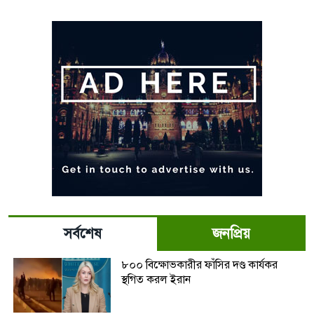
সর্বশেষ
জনপ্রিয়
৮০০ বিক্ষোভকারীর ফাঁসির দণ্ড কার্যকর
স্থগিত করল ইরান