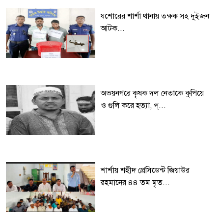
যশোরের শার্শা থানায় তক্ষক সহ দুইজন
আটক...
অভয়নগরে কৃষক দল নেতাকে কুপিয়ে
ও গুলি করে হত্যা, প্...
শার্শায় শহীদ প্রেসিডেন্ট জিয়াউর
রহমানের ৪৪ তম মৃত...