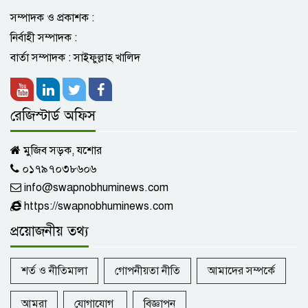
সম্পাদক ও প্রকাশক :
নির্বাহী সম্পাদক :
যশোরের চৌগাছায় ৪৫ বোতল নিষিদ্ধ
বার্তা সম্পাদক : সাইফুল্লাহ খালিদ
সিরাপসহ যুবক আটক
রেজিস্টার্ড অফিস
বাঘারপাড়ায় মনোনয়নপত্র জমা দিলেন টিএস
আইয়ুব ও তাঁর ছেলে সাজিদ
মুজিব সড়ক, যশোর
০১৭৯৭০৩৮৬০৬
info@swapnobhuminews.com
আজ ৭ অঞ্চলে ঝড়-বৃষ্টির পূর্বাভাস,
নদীবন্দরে ১ নম্বর সতর্কতা
https://swapnobhuminews.com
প্রয়োজনীয় তথ্য
এনসিপির প্রথম প্রতিষ্ঠাবার্ষিকী আজ
শর্ত ও নীতিমালা
গোপনীয়তা নীতি
আমাদের সম্পর্কে
আমরা
যোগাযোগ
বিজ্ঞাপন