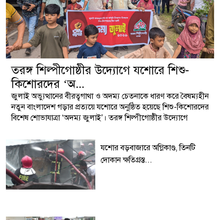
তরঙ্গ শিল্পীগোষ্ঠীর উদ্যোগে যশোরে শিশু-
কিশোরদের ‘অ...
জুলাই অভ্যুত্থানের বীরত্বগাথা ও অদম্য চেতনাকে ধারণ করে বৈষম্যহীন
নতুন বাংলাদেশ গড়ার প্রত্যয়ে যশোরে অনুষ্ঠিত হয়েছে শিশু-কিশোরদের
বিশেষ শোভাযাত্রা ‘অদম্য জুলাই’। তরঙ্গ শিল্পীগোষ্ঠীর উদ্যোগে
আয়োজিত এ র‍্যালিতে স্বতঃস্ফূর্তভাবে অংশ নেয় বিভিন্ন বয়সের শত
শত শিশু-কিশোর।
যশোর বড়বাজারে অগ্নিকাণ্ড, তিনটি
দোকান ক্ষতিগ্রস্ত...