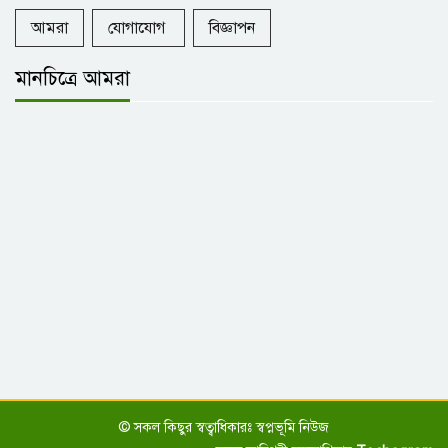
আমরা
যোগাযোগ
বিজ্ঞাপন
মোটরসাইকেলের ধাক্কায় বৃদ্ধের মৃত্যু, চালক
মানচিত্রে আমরা
আটক
গণভোটের আগে তত্ত্বাবধায়ক সরকার নয়':
জুলাই সনদ বাস্তবায়নের পরই সিদ্ধান্ত-নাহিদ
যশোরে ইস্টার সানডে উপলক্ষে আলোচনা ও
বিশেষ আরাধনা অনুষ্ঠান
হাদি হত্যার বিচার না হওয়া পর্যন্ত শাহবাগ
ছাড়বে না ইনকিলাব মঞ্চ
© সকল কিছুর স্বত্বাধিকারঃ স্বপ্নভূমি নিউজ