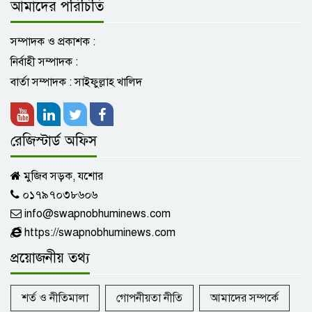
আমাদের পরিচিতি
শহীদদের স্মৃতি ও প্রামাণ্য দলিল নিয়ে বসছে
শাপলা চত্বরের প্রদর্শনী
সম্পাদক ও প্রকাশক :
নির্বাহী সম্পাদক :
সোনালী ব্যাংকের চেয়ারম্যান মোহাম্মদ
বার্তা সম্পাদক : সাইফুল্লাহ খালিদ
মুসলিম চৌধুরীর পদত্যাগ
রেজিস্টার্ড অফিস
যশোর সদর ইউপি নির্বাচন: ১৫ ইউনিয়নে
জামায়াতে ইসলামীর প্রার্থী তালিকা ঘোষণা
মুজিব সড়ক, যশোর
০১৭৯৭০৩৮৬০৬
info@swapnobhuminews.com
ইবি শিক্ষক রুনা হত্যার দায় স্বীকার করে
জবানবন্দি দিলেন কর্মচারী ফজলু
https://swapnobhuminews.com
প্রয়োজনীয় তথ্য
মিয়ানমারের সাবেক প্রেসিডেন্ট মিন্ত সোয়ের
শর্ত ও নীতিমালা
গোপনীয়তা নীতি
আমাদের সম্পর্কে
মৃত্যু