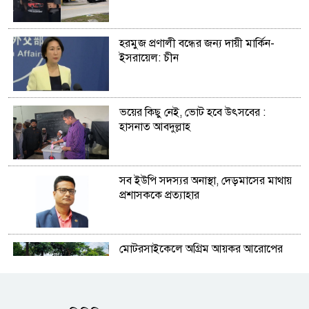
হরমুজ প্রণালী বন্ধের জন্য দায়ী মার্কিন-
ইসরায়েল: চীন
ভয়ের কিছু নেই, ভোট হবে উৎসবের :
হাসনাত আবদুল্লাহ
সব ইউপি সদস্যর অনাস্থা, দেড়মাসের মাথায়
প্রশাসককে প্রত্যাহার
মোটরসাইকেলে অগ্রিম আয়কর আরোপের
প্রস্তাব প্রত্যাহারের দাবিতে যশোরে মানববন্ধন