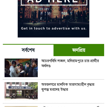
সর্বশেষ
জনপ্রিয়
আচরণবিধি লঙ্ঘন, মনিরামপুরে চার প্রার্থীর
অর্থদণ্ড
অভয়নগরে মানসিক ভারসাম্যহীন বৃদ্ধার
ঝুলন্ত মরদেহ উদ্ধার