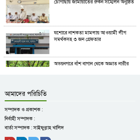
চৌগাছায় জামায়াতের রুকন সম্মেলন অনুষ্ঠিত
যশোরে নাশকতা মামলায় আওয়ামী লীগ
সমর্থকসহ ৩ জন গ্রেফতার
অভয়নগরে বাঁশ বাগান থেকে অজ্ঞাত নারীর
লাশ উদ্ধার
আমাদের পরিচিতি
যশোরে ৭ বছরের শিশুকে ধর্ষণের অভিযোগ,
হাসপাতালে ভর্তি
সম্পাদক ও প্রকাশক :
নির্বাহী সম্পাদক :
নিউইয়র্কের মাঠে নেইমার-ভিনিসিয়ুস জুটি!
বার্তা সম্পাদক : সাইফুল্লাহ খালিদ