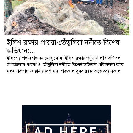
ইলিশ রক্ষায় পায়রা-তেঁতুলিয়া নদীতে বিশেষ
অভিযান:...
ইলিশের প্রধান প্রজনন মৌসুমে মা ইলিশ রক্ষায় পটুয়াখালীর বাউফল
উপজেলায় পায়রা ও তেঁতুলিয়া নদীতে বিশেষ অভিযান পরিচালনা করে
মৎস্য বিভাগ ও স্থানীয় প্রশাসন। গতকাল বুধবার (৮ অক্টোবর) সকাল
থেকে সন্ধ্যা পর্যন্ত পরিচালিত এই অভিযানে ২৪ জন জেলেকে আটক
করা হয় এবং ৫০ হাজার মিটার জাল জব্দ করা হয়।