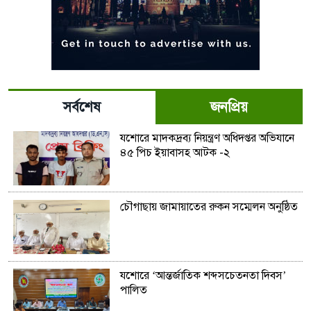
সর্বশেষ
জনপ্রিয়
যশোরে মাদকদ্রব্য নিয়ন্ত্রণ অধিদপ্তর অভিযানে
৪৫ পিচ ইয়াবাসহ আটক -২
চৌগাছায় জামায়াতের রুকন সম্মেলন অনুষ্ঠিত
যশোরে ‘আন্তর্জাতিক শব্দসচেতনতা দিবস’
পালিত