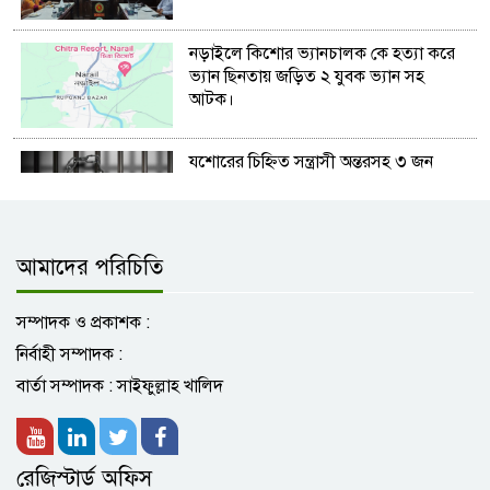
নড়াইলে কিশোর ভ্যানচালক কে হত্যা করে
ভ্যান ছিনতায় জড়িত ২ যুবক ভ্যান সহ
আটক।
যশোরের চিহ্নিত সন্ত্রাসী অন্তরসহ ৩ জন
আটক
আমাদের পরিচিতি
অভয়নগরে ট্রেনের ধাক্কায় প্রাণ গেলে স্কুল
শিক্ষকের
সম্পাদক ও প্রকাশক :
নির্বাহী সম্পাদক :
নোয়াপাড়া গ্রুপের ‘সুফলা’ ভবনে ককটেল
বার্তা সম্পাদক : সাইফুল্লাহ খালিদ
বিস্ফোরণ,ব্যবসায়ীদের মানববন্ধন
রেজিস্টার্ড অফিস
কেশবপুরে ১০০ জন দুগ্ধ খামারিকে নিরাপদ